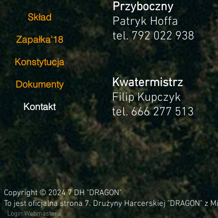
Przyboczny
Skład
Patryk Hoffa
tel.
792 022 938
Zapałka'18
Konstytucja
Kwatermistrz
Dokumenty
Filip Kupczyk
Kontakt
tel.
666 277 513
Copyright © 2024 7 DH "DRAGON"
To jest oficjalna strona 7. Drużyny Harcerskiej "DRAGON" z 
Login Webmastera