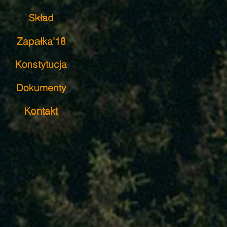
Skład
Zapałka'18
Konstytucja
Dokumenty
Kontakt